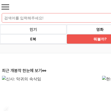
인기
영화
E북
뭐볼까?
최근 개봉작 한눈에 보기👀