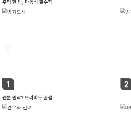
주먹 한 방, 마동석 필수작
웹툰 원작? 드라마도 꿀잼!